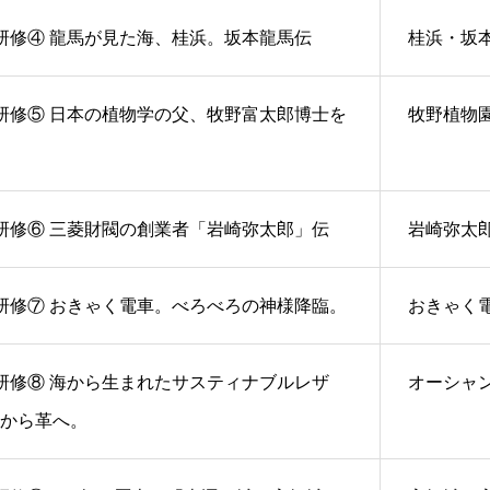
研修④ 龍馬が見た海、桂浜。坂本龍馬伝
桂浜・坂
研修⑤ 日本の植物学の父、牧野富太郎博士を
牧野植物
研修⑥ 三菱財閥の創業者「岩崎弥太郎」伝
岩崎弥太
研修⑦ おきゃく電車。べろべろの神様降臨。
おきゃく
研修⑧ 海から生まれたサスティナブルレザ
オーシャ
から革へ。