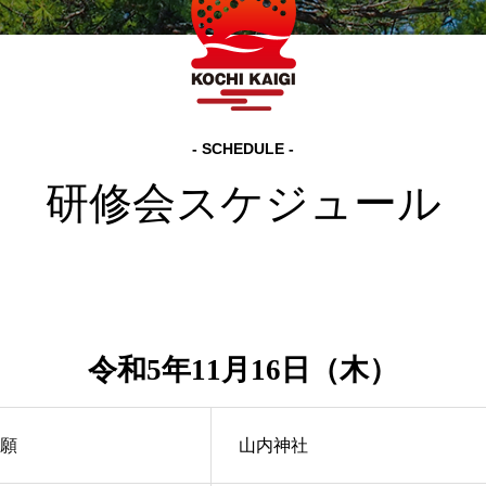
age
さざ波 本店
- SCHEDULE -
研修会スケジュール
令和5年11月16日（木）
願
山内神社