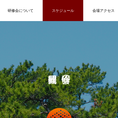
研修会について
スケジュール
会場アクセス
洋食
和食
旬彩卓 本店
の
和食
肉バル&ダイニング CoCo St