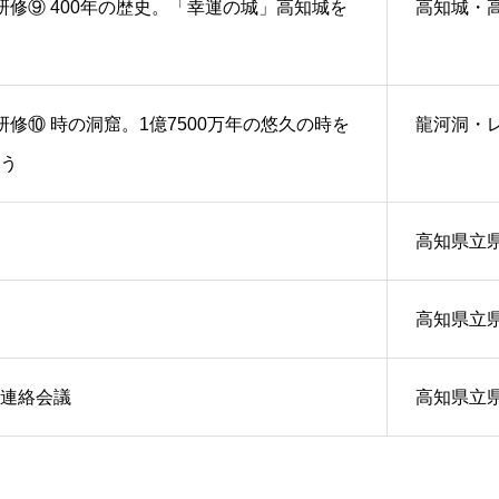
研修⑨ 400年の歴史。「幸運の城」高知城を
高知城・
研修⑩ 時の洞窟。1億7500万年の悠久の時を
龍河洞・
う
高知県立
高知県立
連絡会議
高知県立