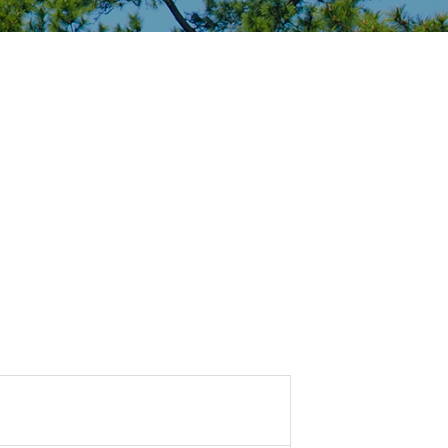
さざ波 別邸
BAR GRADIA