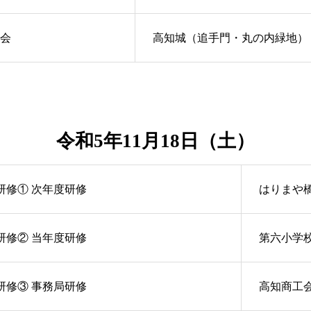
会
高知城（追手門・丸の内緑地）
令和5年11月18日（土）
研修① 次年度研修
はりまや
研修② 当年度研修
第六小学
研修③ 事務局研修
高知商工